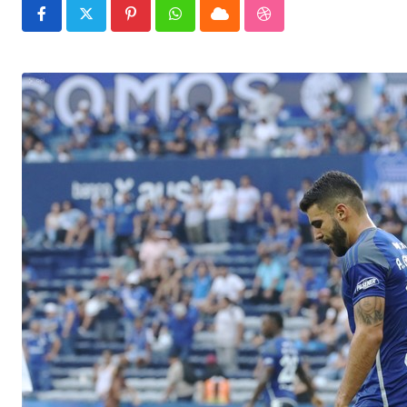
Pinterest
Whatsapp
Cloud
StumbleUpon