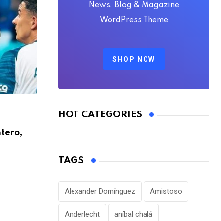
News, Blog & Magazine
WordPress Theme
SHOP NOW
HOT CATEGORIES
FÚTBOL NACIONAL
tero,
Barcelona busca una salida legal mientr
Portoviejo
AGOSTO 6, 2026
TAGS
Alexander Domínguez
Amistoso
Anderlecht
aníbal chalá