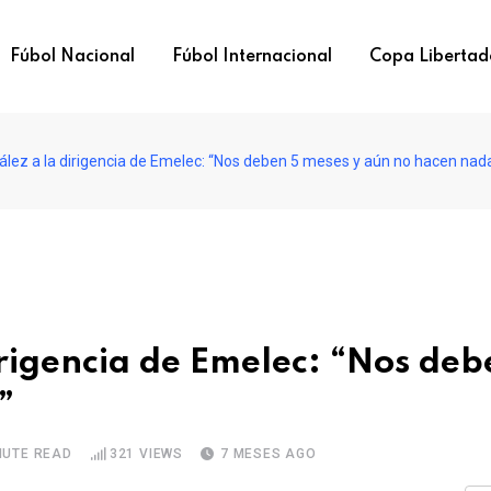
Fúbol Nacional
Fúbol Internacional
Copa Libertad
lez a la dirigencia de Emelec: “Nos deben 5 meses y aún no hacen nad
rigencia de Emelec: “Nos deb
”
NUTE READ
321
VIEWS
7 MESES AGO