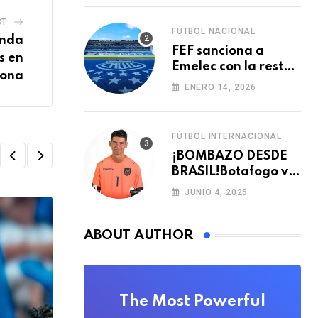
ST
FÚTBOL NACIONAL
anda
FEF sanciona a
s en
Emelec con la resta
lona
de tres puntos para
ENERO 14, 2026
la LigaPro 2026
FÚTBOL INTERNACIONAL
¡BOMBAZO DESDE
BRASIL!Botafogo va
con TODO por el
JUNIO 4, 2025
arquero Sub 20 de
Ecuador
ABOUT AUTHOR
The Most Powerful