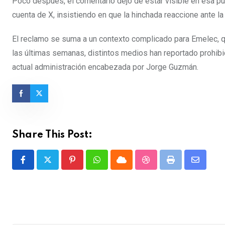
Poco después, el comentario dejó de estar visible en esa pub
cuenta de X, insistiendo en que la hinchada reaccione ante la 
El reclamo se suma a un contexto complicado para Emelec, 
las últimas semanas, distintos medios han reportado prohibi
actual administración encabezada por Jorge Guzmán.
Share This Post:
Pinterest
Whatsapp
Cloud
StumbleUpon
Print
Share
via
Email