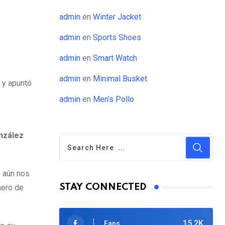
admin
en
Winter Jacket
admin
en
Sports Shoes
admin
en
Smart Watch
admin
en
Minimal Busket
 y apuntó
admin
en
Men’s Pollo
onzález
o aún nos
STAY CONNECTED
nero de
15.2K
Fans