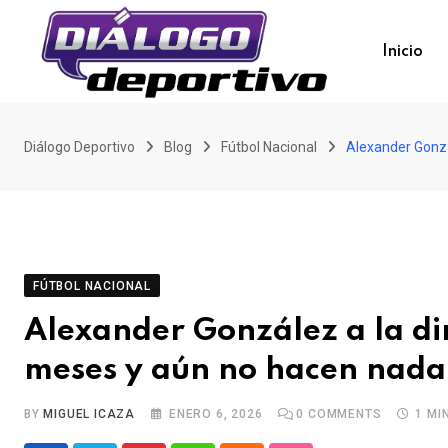
Skip
to
Inicio
content
Diálogo Deportivo
Blog
Fútbol Nacional
Alexander Gonzá
FÚTBOL NACIONAL
Alexander González a la di
meses y aún no hacen nada
BY
MIGUEL ICAZA
ENERO 6, 2026
0
COMMENTS
1 MI