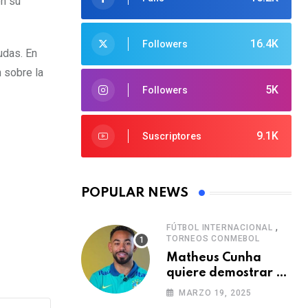
en su
16.4K
Followers
udas. En
 sobre la
5K
Followers
9.1K
Suscriptores
POPULAR NEWS
,
FÚTBOL INTERNACIONAL
TORNEOS CONMEBOL
Matheus Cunha
quiere demostrar el
verdadero nivel de
MARZO 19, 2025
Brasil