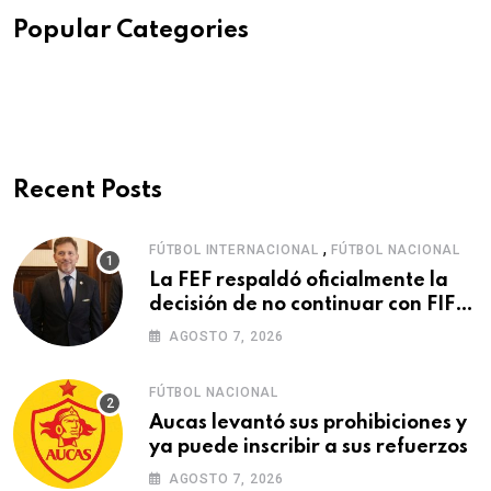
Popular Categories
Recent Posts
,
FÚTBOL INTERNACIONAL
FÚTBOL NACIONAL
La FEF respaldó oficialmente la
decisión de no continuar con FIFA
Forward Enterprise
AGOSTO 7, 2026
FÚTBOL NACIONAL
Aucas levantó sus prohibiciones y
ya puede inscribir a sus refuerzos
AGOSTO 7, 2026