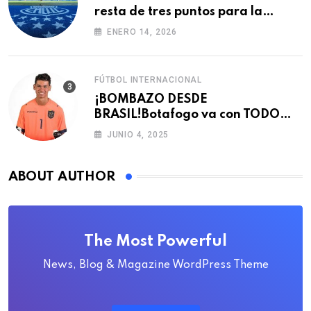
resta de tres puntos para la
LigaPro 2026
ENERO 14, 2026
FÚTBOL INTERNACIONAL
¡BOMBAZO DESDE
BRASIL!Botafogo va con TODO
por el arquero Sub 20 de Ecuador
JUNIO 4, 2025
ABOUT AUTHOR
The Most Powerful
News, Blog & Magazine WordPress Theme