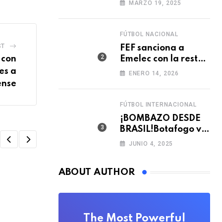
MARZO 19, 2025
Brasil
FÚTBOL NACIONAL
ST
FEF sanciona a
Emelec con la resta
 con
de tres puntos para
es a
ENERO 14, 2026
la LigaPro 2026
ense
FÚTBOL INTERNACIONAL
¡BOMBAZO DESDE
BRASIL!Botafogo va
con TODO por el
JUNIO 4, 2025
arquero Sub 20 de
Ecuador 🇪🇨🧤
ABOUT AUTHOR
FÚTBOL INTERNACIONAL
The Most Powerful
Real Madrid puso fin a los rumores y renov