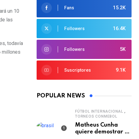
15.2K
Fans
ará un 10
de las
16.4K
Followers
es, todavía
5K
Followers
6 millones
9.1K
Suscriptores
POPULAR NEWS
,
FÚTBOL INTERNACIONAL
TORNEOS CONMEBOL
Matheus Cunha
quiere demostrar el
verdadero nivel de