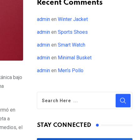
Recent Comments
admin
en
Winter Jacket
admin
en
Sports Shoes
admin
en
Smart Watch
admin
en
Minimal Busket
admin
en
Men’s Pollo
tánica bajo
ha
ormó en
eta a
STAY CONNECTED
 medios, el