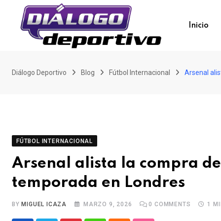
Skip
to
Inicio
content
Diálogo Deportivo
Blog
Fútbol Internacional
Arsenal ali
FÚTBOL INTERNACIONAL
Arsenal alista la compra de
temporada en Londres
BY
MIGUEL ICAZA
MARZO 9, 2026
0
COMMENTS
1 M