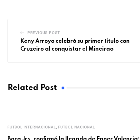
Email
PREVIOUS POST
Keny Arroyo celebró su primer título con
Cruzeiro al conquistar el Mineirao
Related Post
,
FÚTBOL INTERNACIONAL
FÚTBOL NACIONAL
Boca Jrs. confirmó la llegada de Enner Valencia: