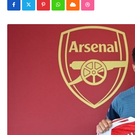
Pinterest
Whatsapp
Cloud
StumbleUpon