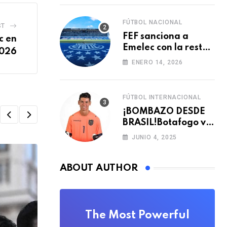
FÚTBOL NACIONAL
ST
FEF sanciona a
c en
Emelec con la resta
2026
de tres puntos para
ENERO 14, 2026
la LigaPro 2026
FÚTBOL INTERNACIONAL
¡BOMBAZO DESDE
BRASIL!Botafogo va
con TODO por el
JUNIO 4, 2025
arquero Sub 20 de
Ecuador
ABOUT AUTHOR
The Most Powerful