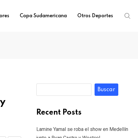
ores
Copa Sudamericana
Otros Deportes
Buscar
 y
Recent Posts
Lamine Yamal se roba el show en Medellín
junto a Ryan Castro y Westcol