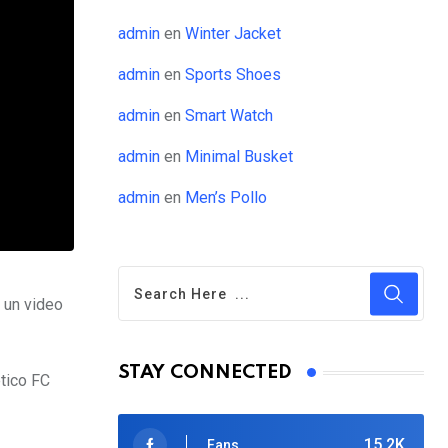
admin
en
Winter Jacket
admin
en
Sports Shoes
admin
en
Smart Watch
admin
en
Minimal Busket
admin
en
Men’s Pollo
e un video
STAY CONNECTED
ético FC
15.2K
Fans