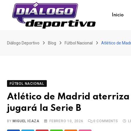
Skip
to
Inicio
content
Diálogo Deportivo
Blog
Fútbol Nacional
Atlético de Madr
FÚTBOL NACIONAL
Atlético de Madrid aterriza
jugará la Serie B
BY
MIGUEL ICAZA
FEBRERO 10, 2026
0
COMMENTS
L