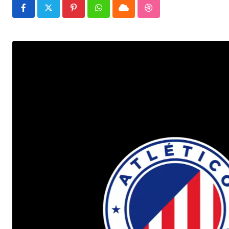
Pinterest
Whatsapp
Cloud
StumbleUpon