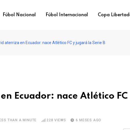
Fúbol Nacional
Fúbol Internacional
Copa Libertad
id aterriza en Ecuador: nace Atlético FC y jugará la Serie B
 en Ecuador: nace Atlético FC
ESS THAN A MINUTE
228
VIEWS
6 MESES AGO