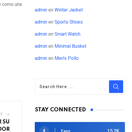
ne como una
admin
en
Winter Jacket
admin
en
Sports Shoes
admin
en
Smart Watch
admin
en
Minimal Busket
admin
en
Men’s Pollo
STAY CONNECTED
ST
R SU
DOR
15.2K
Fans