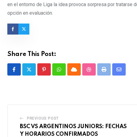
en el entorno de Liga la idea provoca sorpresa por tratarse 
opción en evaluación.
Share This Post:
Pinterest
Whatsapp
Cloud
StumbleUpon
Print
Share
via
Email
PREVIOUS POST
BSC VS ARGENTINOS JUNIORS: FECHAS
Y HORARIOS CONFIRMADOS