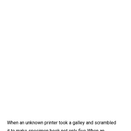
When an unknown printer took a galley and scrambled
it to make specimen book not only five When an