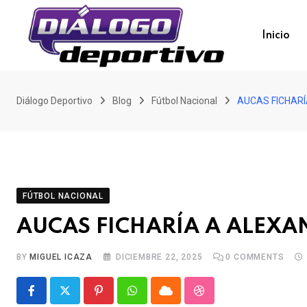
Skip
to
Inicio
content
Diálogo Deportivo
Blog
Fútbol Nacional
AUCAS FICHAR
FÚTBOL NACIONAL
AUCAS FICHARÍA A ALEX
BY
MIGUEL ICAZA
DICIEMBRE 22, 2025
0
COMMENTS
Pinterest
Whatsapp
Cloud
StumbleUpon