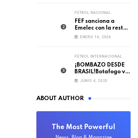
FÚTBOL NACIONAL
FEF sanciona a
Emelec con la resta
de tres puntos para
ENERO 14, 2026
la LigaPro 2026
FÚTBOL INTERNACIONAL
¡BOMBAZO DESDE
BRASIL!Botafogo va
con TODO por el
JUNIO 4, 2025
arquero Sub 20 de
Ecuador 🇪🇨🧤
ABOUT AUTHOR
The Most Powerful
News, Blog & Magazine