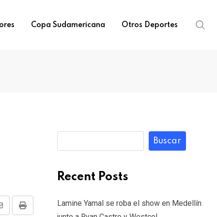
ores
Copa Sudamericana
Otros Deportes
Buscar
Recent Posts
Lamine Yamal se roba el show en Medellín
Share
Print
junto a Ryan Castro y Westcol