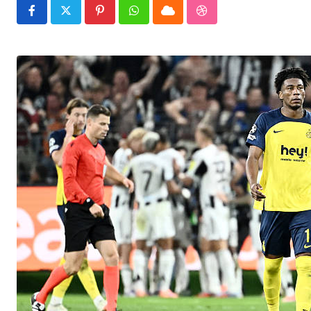
Pinterest
Whatsapp
Cloud
StumbleUpon