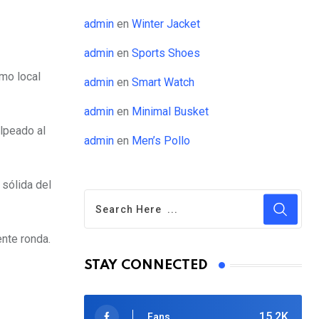
admin
en
Winter Jacket
admin
en
Sports Shoes
mo local
admin
en
Smart Watch
admin
en
Minimal Busket
lpeado al
admin
en
Men’s Pollo
 sólida del
ente ronda.
STAY CONNECTED
15.2K
Fans