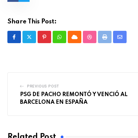
Share This Post:
Pinterest
Whatsapp
Cloud
StumbleUpon
Print
Share
via
Email
PREVIOUS POST
PSG DE PACHO REMONTÓ Y VENCIÓ AL
BARCELONA EN ESPAÑA
Related Post