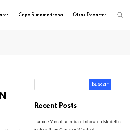
ores
Copa Sudamericana
Otros Deportes
Buscar
IN
Recent Posts
Lamine Yamal se roba el show en Medellín
junto a Ryan Castro y Westcol