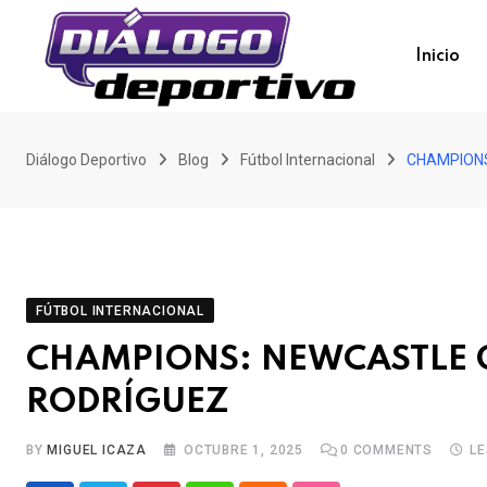
Skip
to
Inicio
content
Diálogo Deportivo
Blog
Fútbol Internacional
CHAMPIONS
FÚTBOL INTERNACIONAL
CHAMPIONS: NEWCASTLE G
RODRÍGUEZ
BY
MIGUEL ICAZA
OCTUBRE 1, 2025
0
COMMENTS
LE