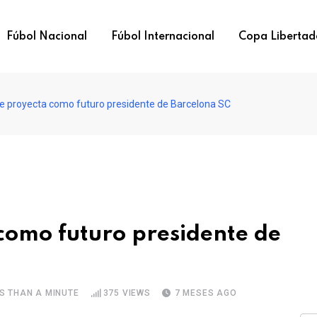
Fúbol Nacional
Fúbol Internacional
Copa Libertad
se proyecta como futuro presidente de Barcelona SC
 como futuro presidente de
S THAN A MINUTE
375
VIEWS
7 MESES AGO