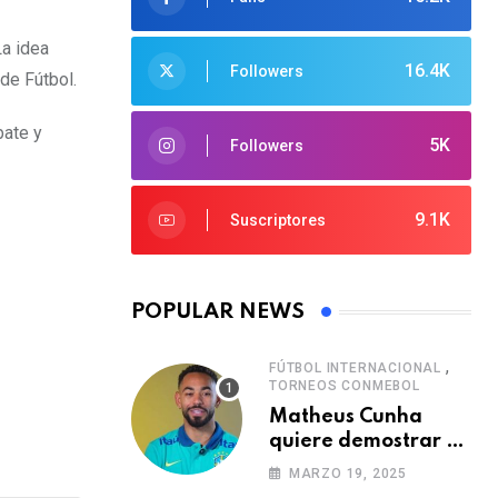
La idea
16.4K
Followers
de Fútbol.
bate y
5K
Followers
9.1K
Suscriptores
POPULAR NEWS
,
FÚTBOL INTERNACIONAL
TORNEOS CONMEBOL
Matheus Cunha
quiere demostrar el
verdadero nivel de
MARZO 19, 2025
Brasil