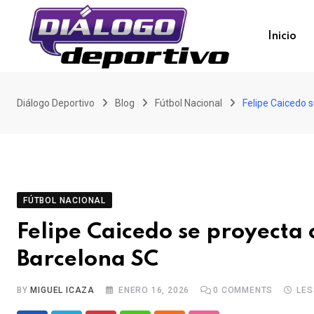
Skip
to
Inicio
content
Diálogo Deportivo
Blog
Fútbol Nacional
Felipe Caicedo 
FÚTBOL NACIONAL
Felipe Caicedo se proyecta
Barcelona SC
BY
MIGUEL ICAZA
ENERO 16, 2026
0
COMMENTS
LES