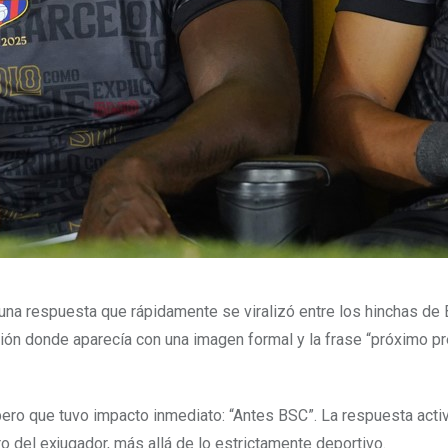
 una respuesta que rápidamente se viralizó entre los hinchas de
ción donde aparecía con una imagen formal y la frase “próximo p
ero que tuvo impacto inmediato: “Antes BSC”. La respuesta acti
o del exjugador, más allá de lo estrictamente deportivo.