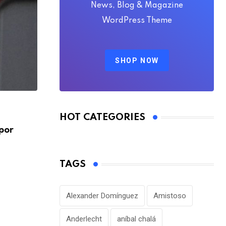
News, Blog & Magazine
WordPress Theme
SHOP NOW
FÚTBOL INTERNACIONAL
HOT CATEGORIES
por
Alejandro Domínguez defiende la gestió
Infantino en medio
AGOSTO 7, 2026
TAGS
Alexander Domínguez
Amistoso
Anderlecht
aníbal chalá