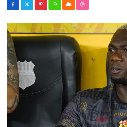
Pinterest
Whatsapp
Cloud
StumbleUpon