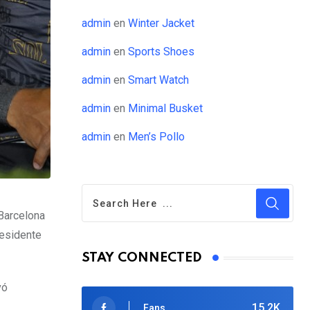
admin
en
Winter Jacket
admin
en
Sports Shoes
admin
en
Smart Watch
admin
en
Minimal Busket
admin
en
Men’s Pollo
 Barcelona
residente
STAY CONNECTED
vó
15.2K
Fans