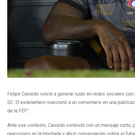
Felipe Caicedo volvió a generar ruido en redes sociales con
SC. El exdelantero reaccionó a un comentario en una publica
de la FEF”.
Ante ese contexto, Caicedo contestó con un mensaje corto, p
reacciones en la hinchada y abrió conversación sobre el futur