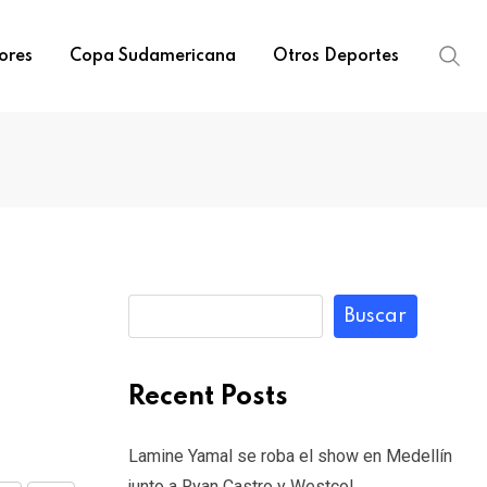
ores
Copa Sudamericana
Otros Deportes
Buscar
Recent Posts
Lamine Yamal se roba el show en Medellín
junto a Ryan Castro y Westcol