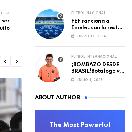
FÚTBOL NACIONAL
ST
 ser
FEF sanciona a
Emelec con la resta
uito
de tres puntos para
ENERO 14, 2026
la LigaPro 2026
FÚTBOL INTERNACIONAL
¡BOMBAZO DESDE
BRASIL!Botafogo va
con TODO por el
JUNIO 4, 2025
arquero Sub 20 de
Ecuador
ABOUT AUTHOR
The Most Powerful