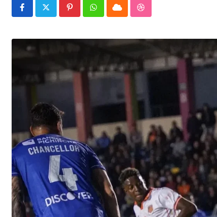
Pinterest
Whatsapp
Cloud
StumbleUpon