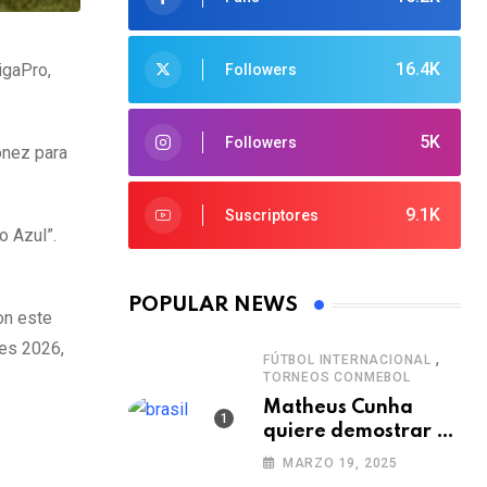
16.4K
igaPro,
Followers
5K
Followers
ónez para
9.1K
Suscriptores
o Azul”.
POPULAR NEWS
on este
res 2026,
,
FÚTBOL INTERNACIONAL
TORNEOS CONMEBOL
Matheus Cunha
quiere demostrar el
verdadero nivel de
MARZO 19, 2025
Brasil