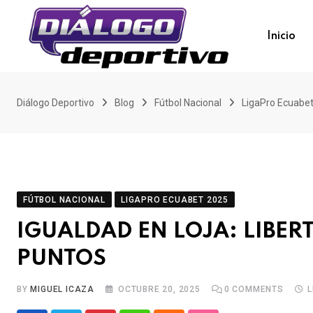
Skip
to
Inicio
content
Diálogo Deportivo
Blog
Fútbol Nacional
LigaPro Ecuabe
FÚTBOL NACIONAL
LIGAPRO ECUABET 2025
IGUALDAD EN LOJA: LIBER
PUNTOS
BY
MIGUEL ICAZA
OCTUBRE 20, 2025
0
COMMENTS
L