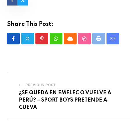
Share This Post:
Pinterest
Whatsapp
Cloud
StumbleUpon
Print
Share
via
Email
PREVIOUS POST
¿SE QUEDA EN EMELEC O VUELVE A
PERÚ? – SPORT BOYS PRETENDE A
CUEVA