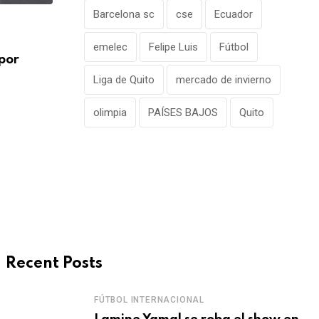
Barcelona sc
cse
Ecuador
FÚTBOL INTERNACIONAL
emelec
Felipe Luis
Fútbol
por
Alejandro Domínguez defiende la gestió
Infantino en medio
Liga de Quito
mercado de invierno
AGOSTO 7, 2026
olimpia
PAÍSES BAJOS
Quito
Recent Posts
FÚTBOL INTERNACIONAL