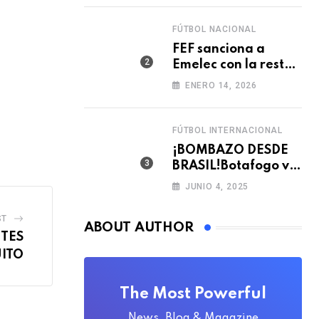
FÚTBOL NACIONAL
FEF sanciona a
Emelec con la resta
de tres puntos para
ENERO 14, 2026
la LigaPro 2026
FÚTBOL INTERNACIONAL
¡BOMBAZO DESDE
BRASIL!Botafogo va
con TODO por el
JUNIO 4, 2025
arquero Sub 20 de
Ecuador 🇪🇨🧤
ST
ABOUT AUTHOR
NTES
UITO
The Most Powerful
News, Blog & Magazine