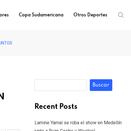
ores
Copa Sudamericana
Otros Deportes
PUNTOS
Buscar
N
Recent Posts
Lamine Yamal se roba el show en Medellín
junto a Ryan Castro y Westcol