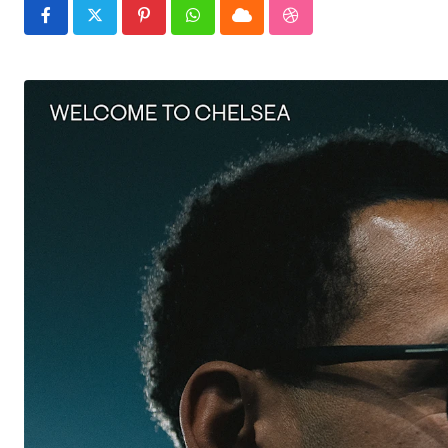
Pinterest
Whatsapp
Cloud
StumbleUpon