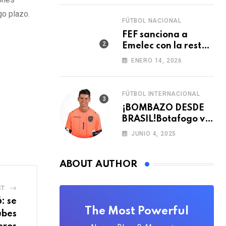
go plazo.
FÚTBOL NACIONAL
FEF sanciona a
Emelec con la resta
de tres puntos para
ENERO 14, 2026
la LigaPro 2026
FÚTBOL INTERNACIONAL
¡BOMBAZO DESDE
BRASIL!Botafogo va
con TODO por el
JUNIO 4, 2025
arquero Sub 20 de
Ecuador
ABOUT AUTHOR
ST
: se
The Most Powerful
ubes