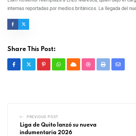
internas reportadas por medios británicos. La llegada del n
Share This Post:
Pinterest
Whatsapp
Cloud
StumbleUpon
Print
Share
via
Email
PREVIOUS POST
Liga de Quito lanzó su nueva
indumentaria 2026