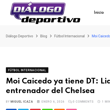
Skip
to
Inicio
content
Diálogo Deportivo
Blog
Fútbol Internacional
Moi Caicedo
FÚTBOL INTERNACIONAL
Moi Caicedo ya tiene DT: Li
entrenador del Chelsea
BY
MIGUEL ICAZA
ENERO 6, 2026
0
COMMENTS
1 MI