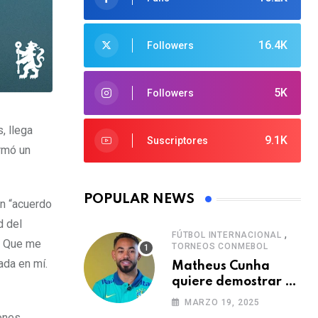
16.4K
Followers
5K
Followers
, llega
9.1K
Suscriptores
irmó un
POPULAR NEWS
un “acuerdo
d del
,
FÚTBOL INTERNACIONAL
s. Que me
TORNEOS CONMEBOL
ada en mí.
Matheus Cunha
quiere demostrar el
verdadero nivel de
MARZO 19, 2025
Brasil
iones