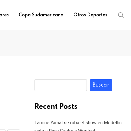
ores
Copa Sudamericana
Otros Deportes
Buscar
Recent Posts
Lamine Yamal se roba el show en Medellín
junto a Ryan Castro y Westcol