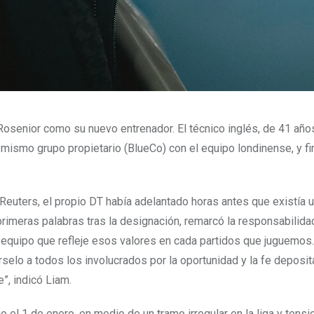
senior como su nuevo entrenador. El técnico inglés, de 41 años
mismo grupo propietario (BlueCo) con el equipo londinense, y f
 Reuters, el propio DT había adelantado horas antes que existía 
primeras palabras tras la designación, remarcó la responsabilida
 un equipo que refleje esos valores en cada partidos que juguemo
rselo a todos los involucrados por la oportunidad y la fe deposit
”, indicó Liam.
el 1 de enero, en medio de un tramo irregular en la liga y tens