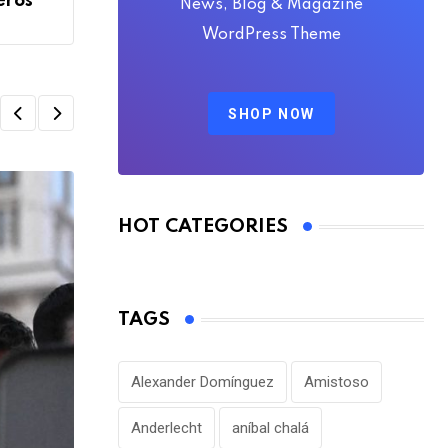
eros
News, Blog & Magazine
WordPress Theme
SHOP NOW
HOT CATEGORIES
FÚTBOL INTERNACIONAL
Alejandro Domínguez defiende la gestió
Infantino en medio
TAGS
AGOSTO 7, 2026
Alexander Domínguez
Amistoso
Anderlecht
aníbal chalá