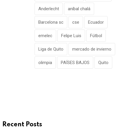
Anderlecht
aníbal chalá
Barcelona sc
cse
Ecuador
emelec
Felipe Luis
Fútbol
Liga de Quito
mercado de invierno
olimpia
PAÍSES BAJOS
Quito
Recent Posts