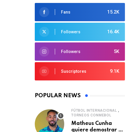
15.2K
Fans
16.4K
Followers
5K
Followers
9.1K
Suscriptores
POPULAR NEWS
,
FÚTBOL INTERNACIONAL
TORNEOS CONMEBOL
Matheus Cunha
quiere demostrar el