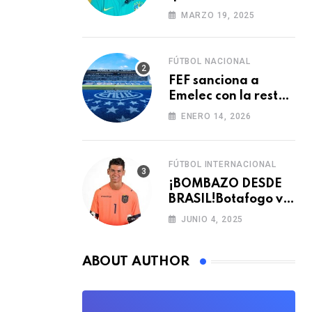
verdadero nivel de
MARZO 19, 2025
Brasil
FÚTBOL NACIONAL
FEF sanciona a
Emelec con la resta
de tres puntos para
ENERO 14, 2026
la LigaPro 2026
FÚTBOL INTERNACIONAL
¡BOMBAZO DESDE
BRASIL!Botafogo va
con TODO por el
JUNIO 4, 2025
arquero Sub 20 de
Ecuador
ABOUT AUTHOR