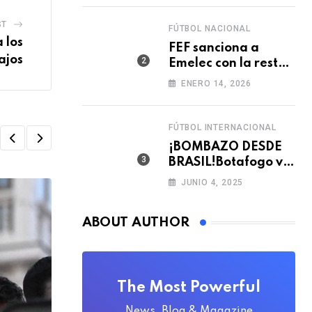
ST
FÚTBOL NACIONAL
 los
FEF sanciona a
ajos
Emelec con la resta
de tres puntos para
ENERO 14, 2026
la LigaPro 2026
FÚTBOL INTERNACIONAL
¡BOMBAZO DESDE
BRASIL!Botafogo va
con TODO por el
JUNIO 4, 2025
arquero Sub 20 de
Ecuador 🇪🇨🧤
ABOUT AUTHOR
The Most Powerful
News, Blog & Magazine