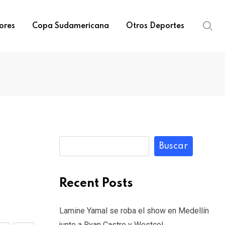
ores
Copa Sudamericana
Otros Deportes
Buscar
Recent Posts
Lamine Yamal se roba el show en Medellín
junto a Ryan Castro y Westcol