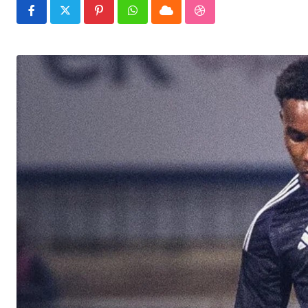
Pinterest
Whatsapp
Cloud
StumbleUpon