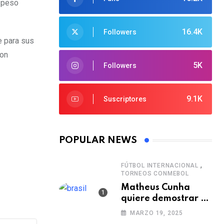
n peso
16.4K
Followers
e para sus
con
5K
Followers
9.1K
Suscriptores
POPULAR NEWS
,
FÚTBOL INTERNACIONAL
TORNEOS CONMEBOL
Matheus Cunha
quiere demostrar el
verdadero nivel de
MARZO 19, 2025
Brasil