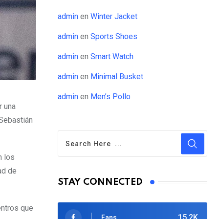
admin
en
Winter Jacket
admin
en
Sports Shoes
admin
en
Smart Watch
admin
en
Minimal Busket
admin
en
Men’s Pollo
r una
 Sebastián
n los
ad de
STAY CONNECTED
entros que
15.2K
Fans