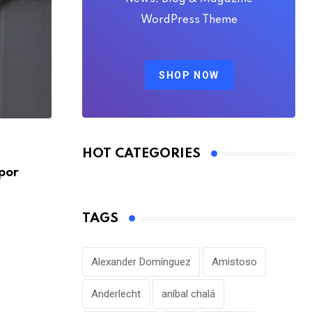
WordPress Theme
SHOP NOW
FÚTBOL INTERNACIONAL
HOT CATEGORIES
por
Alejandro Domínguez defiende la gestió
Infantino en medio
AGOSTO 7, 2026
TAGS
Alexander Domínguez
Amistoso
Anderlecht
aníbal chalá