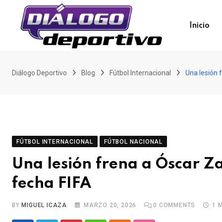
Skip
to
Inicio
content
Diálogo Deportivo
Blog
Fútbol Internacional
Una lesión 
FÚTBOL INTERNACIONAL
FÚTBOL NACIONAL
Una lesión frena a Óscar Z
fecha FIFA
BY
MIGUEL ICAZA
MARZO 20, 2026
0
COMMENTS
1 