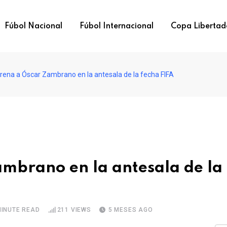
Fúbol Nacional
Fúbol Internacional
Copa Libertad
frena a Óscar Zambrano en la antesala de la fecha FIFA
ambrano en la antesala de la
MINUTE READ
211
VIEWS
5 MESES AGO