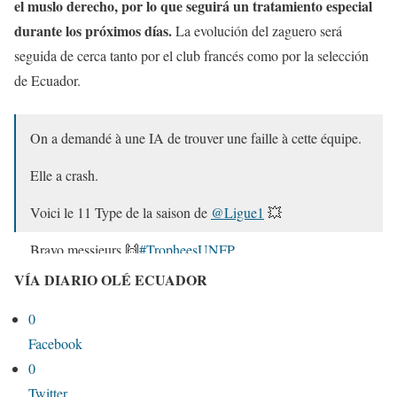
el muslo derecho, por lo que seguirá un tratamiento especial
durante los próximos días.
La evolución del zaguero será
seguida de cerca tanto por el club francés como por la selección
de Ecuador.
On a demandé à une IA de trouver une faille à cette équipe.
Elle a crash.
Voici le 11 Type de la saison de
@Ligue1
💥
Bravo messieurs 🙌
#TropheesUNFP
pic.twitter.com/v9bBEhTizr
VÍA DIARIO OLÉ ECUADOR
— UNFP (@UNFP)
May 11, 2026
0
Facebook
0
Twitter