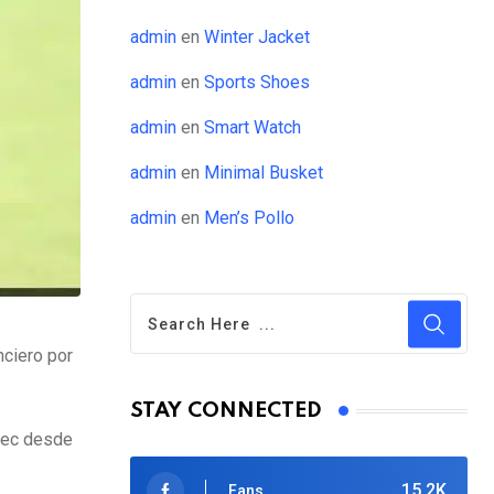
admin
en
Winter Jacket
admin
en
Sports Shoes
admin
en
Smart Watch
admin
en
Minimal Busket
admin
en
Men’s Pollo
nciero por
STAY CONNECTED
elec desde
15.2K
Fans