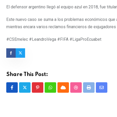
El defensor argentino llegó al equipo azul en 2018, fue titul
Este nuevo caso se suma a los problemas económicos que at
mientras encara varios reclamos financieros de exjugadores
#CSEmelec #LeandroVega #FIFA #LigaProEcuabet
Share This Post:
Pinterest
Whatsapp
Cloud
StumbleUpon
Print
Share
via
Email