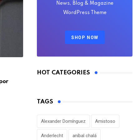
News, Blog & Magazine
WordPress Theme
SHOP NOW
FÚTBOL INTERNACIONAL
HOT CATEGORIES
por
Alejandro Domínguez defiende la gestió
Infantino en medio
AGOSTO 7, 2026
TAGS
Alexander Domínguez
Amistoso
Anderlecht
aníbal chalá