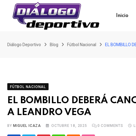
Skip
to
Inicio
content
Diálogo Deportivo
Blog
Fútbol Nacional
EL BOMBILLO D
FÚTBOL NACIONAL
EL BOMBILLO DEBERÁ CAN
A LEANDRO VEGA
BY
MIGUEL ICAZA
OCTUBRE 18, 2025
0
COMMENTS
L