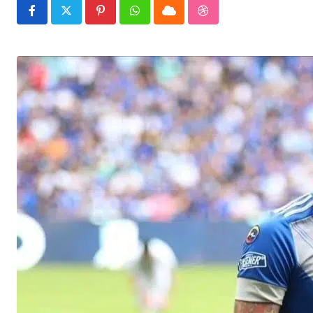
Pinterest
Whatsapp
Cloud
StumbleUpon