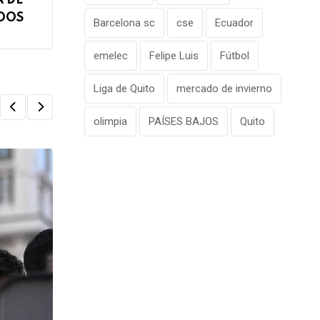
A DE
DOS
Barcelona sc
cse
Ecuador
emelec
Felipe Luis
Fútbol
Liga de Quito
mercado de invierno
olimpia
PAÍSES BAJOS
Quito