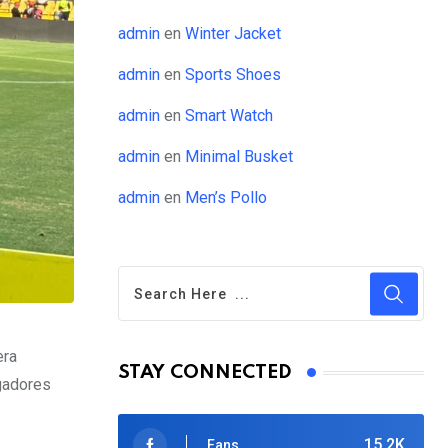
admin
en
Winter Jacket
admin
en
Sports Shoes
admin
en
Smart Watch
admin
en
Minimal Busket
admin
en
Men’s Pollo
era
STAY CONNECTED
ugadores
15.2K
Fans