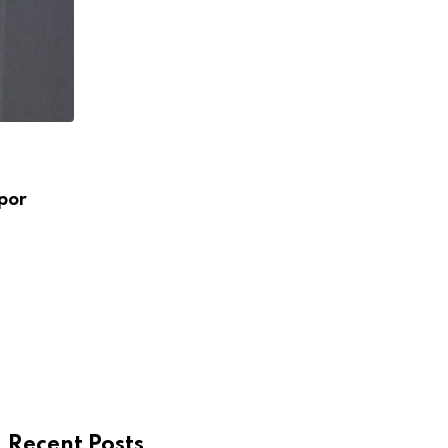
FÚTBOL INTERNACIONAL
por
Alejandro Domínguez defiende la gestió
Infantino en medio
AGOSTO 7, 2026
Recent Posts