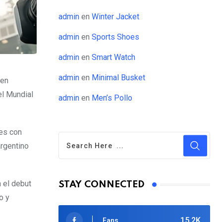
admin
en
Winter Jacket
admin
en
Sports Shoes
admin
en
Smart Watch
admin
en
Minimal Busket
 en
el Mundial
admin
en
Men’s Pollo
nes con
argentino
 el debut
STAY CONNECTED
o y
15.2K
Fans