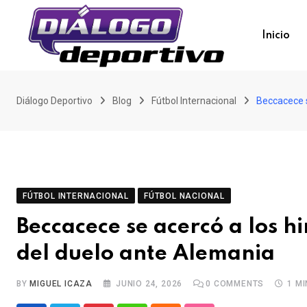
Skip
to
Inicio
content
Diálogo Deportivo
Blog
Fútbol Internacional
Beccacece s
FÚTBOL INTERNACIONAL
FÚTBOL NACIONAL
Beccacece se acercó a los h
del duelo ante Alemania
BY
MIGUEL ICAZA
JUNIO 24, 2026
0
COMMENTS
1 M