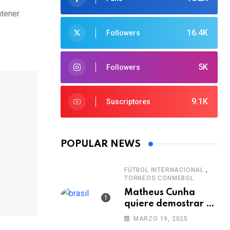
ntener
16.4K
Followers
5K
Followers
9.1K
Suscriptores
POPULAR NEWS
,
FÚTBOL INTERNACIONAL
TORNEOS CONMEBOL
Matheus Cunha
quiere demostrar el
verdadero nivel de
MARZO 19, 2025
Brasil