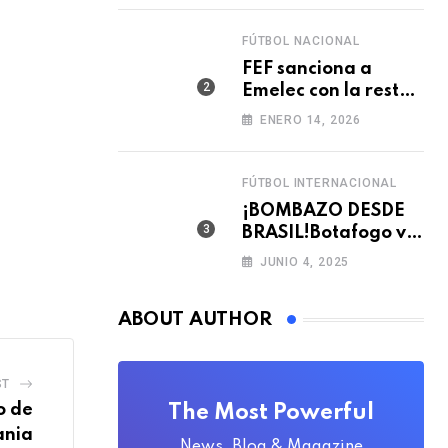
FÚTBOL NACIONAL
FEF sanciona a
Emelec con la resta
de tres puntos para
ENERO 14, 2026
la LigaPro 2026
FÚTBOL INTERNACIONAL
¡BOMBAZO DESDE
BRASIL!Botafogo va
con TODO por el
JUNIO 4, 2025
arquero Sub 20 de
Ecuador 🇪🇨🧤
ABOUT AUTHOR
ST
o de
The Most Powerful
ania
News, Blog & Magazine