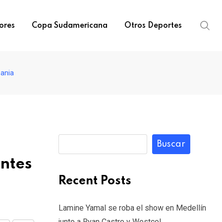
ores
Copa Sudamericana
Otros Deportes
mania
Buscar
antes
Recent Posts
Lamine Yamal se roba el show en Medellín
junto a Ryan Castro y Westcol