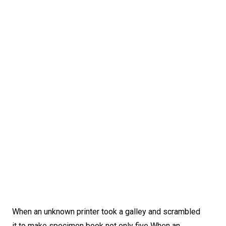
When an unknown printer took a galley and scrambled
it to make specimen book not only five When an