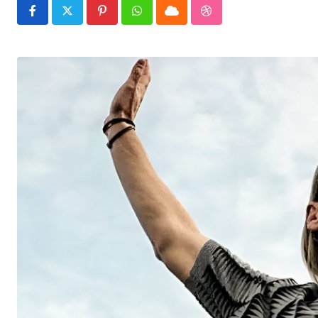
Pinterest
Whatsapp
Cloud
StumbleUpon