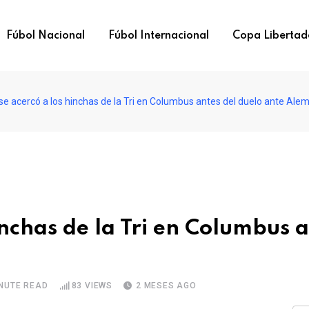
Fúbol Nacional
Fúbol Internacional
Copa Libertad
e acercó a los hinchas de la Tri en Columbus antes del duelo ante Ale
inchas de la Tri en Columbus 
INUTE READ
83
VIEWS
2 MESES AGO