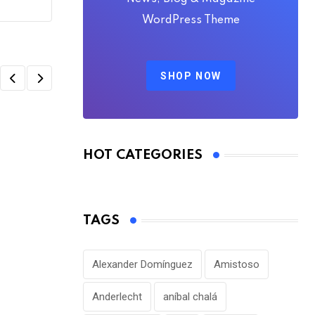
WordPress Theme
SHOP NOW
HOT CATEGORIES
FÚTBOL INTERNACIONAL
FC Barcelona ya presentó su primera ofert
AGOSTO 7, 2026
TAGS
Alexander Domínguez
Amistoso
Anderlecht
aníbal chalá