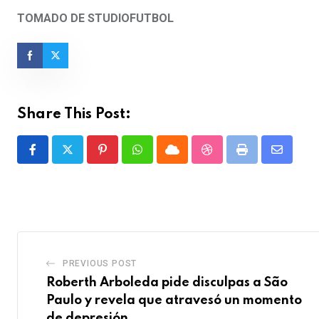
TOMADO DE STUDIOFUTBOL
Share This Post:
Pinterest
Whatsapp
Cloud
StumbleUpon
Print
Share
via
Email
PREVIOUS POST
Roberth Arboleda pide disculpas a São
Paulo y revela que atravesó un momento
de depresión