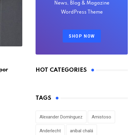
News, Blog & Magazine
WordPress Theme
SHOP NOW
FÚTBOL INTERNACIONAL
HOT CATEGORIES
por
Alejandro Domínguez defiende la gestió
Infantino en medio
AGOSTO 7, 2026
TAGS
Alexander Domínguez
Amistoso
Anderlecht
aníbal chalá