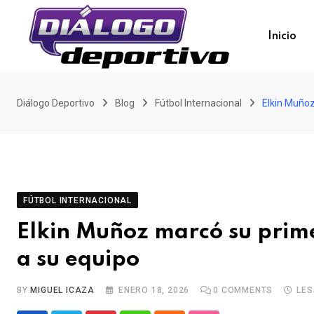
Skip
to
Inicio
content
Diálogo Deportivo
Blog
Fútbol Internacional
Elkin Muñoz 
FÚTBOL INTERNACIONAL
Elkin Muñoz marcó su primer 
a su equipo
BY
MIGUEL ICAZA
ENERO 18, 2026
0
COMMENTS
LES