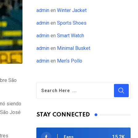
admin
en
Winter Jacket
admin
en
Sports Shoes
admin
en
Smart Watch
admin
en
Minimal Busket
admin
en
Men’s Pollo
obre São
inó siendo
n São José
STAY CONNECTED
tres
15.2K
Fans