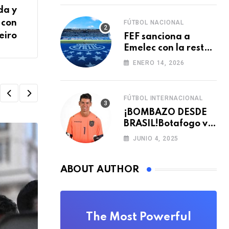
da y
 con
FÚTBOL NACIONAL
eiro
FEF sanciona a
Emelec con la resta
de tres puntos para
ENERO 14, 2026
la LigaPro 2026
FÚTBOL INTERNACIONAL
¡BOMBAZO DESDE
BRASIL!Botafogo va
con TODO por el
JUNIO 4, 2025
arquero Sub 20 de
Ecuador
ABOUT AUTHOR
The Most Powerful