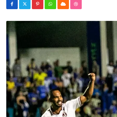
Pinterest
Whatsapp
Cloud
StumbleUpon