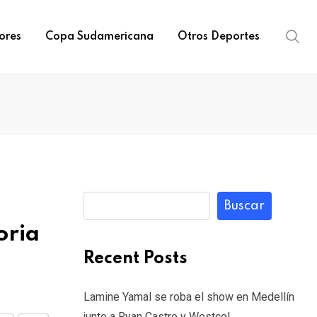
ores
Copa Sudamericana
Otros Deportes
Buscar
oria
Recent Posts
Lamine Yamal se roba el show en Medellín
junto a Ryan Castro y Westcol