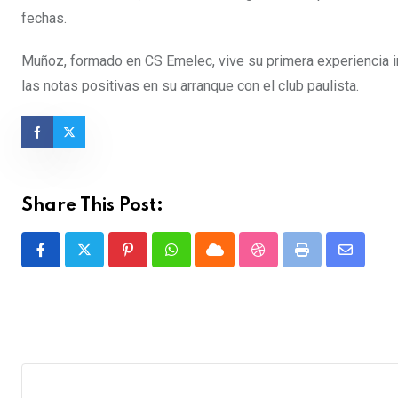
fechas.
Muñoz, formado en CS Emelec, vive su primera experiencia i
las notas positivas en su arranque con el club paulista.
Share This Post:
Pinterest
Whatsapp
Cloud
StumbleUpon
Print
Share
via
Email