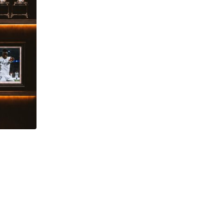
FÚTBOL NACIONAL
Nueva preocupación en el Bombillo por
con
AGOSTO 6, 2026