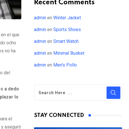
Recent Comments
admin
en
Winter Jacket
admin
en
Sports Shoes
 en el que
admin
en
Smart Watch
ido ocho
es no ha
admin
en
Minimal Busket
admin
en
Men’s Pollo
o del
os a dedo
plazar lo
STAY CONNECTED
para el
e y aseguró