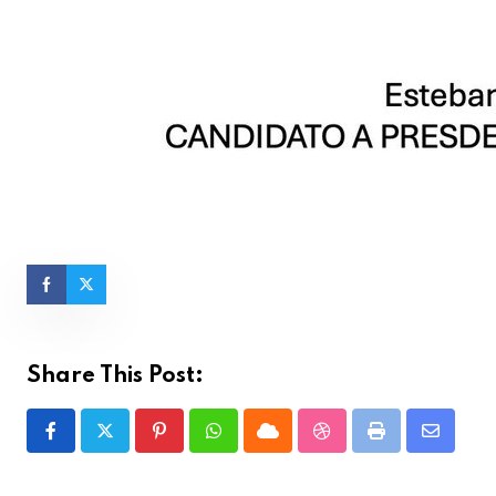
Share This Post:
Pinterest
Whatsapp
Cloud
StumbleUpon
Print
Share
via