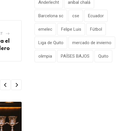
Anderlecht
aníbal chalá
Barcelona sc
cse
Ecuador
emelec
Felipe Luis
Fútbol
ST
a el
Liga de Quito
mercado de invierno
llero
olimpia
PAÍSES BAJOS
Quito