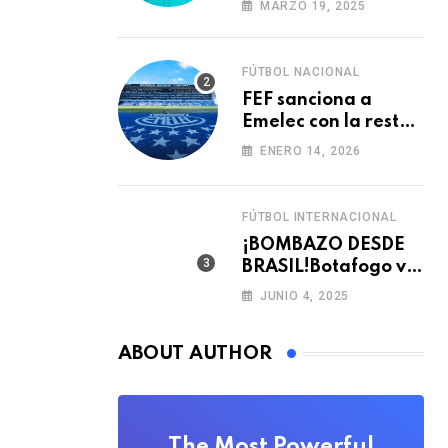
MARZO 19, 2025
Brasil
FÚTBOL NACIONAL
FEF sanciona a
Emelec con la resta
de tres puntos para
ENERO 14, 2026
la LigaPro 2026
FÚTBOL INTERNACIONAL
¡BOMBAZO DESDE
BRASIL!Botafogo va
con TODO por el
JUNIO 4, 2025
arquero Sub 20 de
Ecuador
ABOUT AUTHOR
The Most Powerful