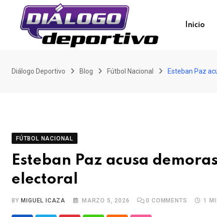
Skip
to
Inicio
content
Diálogo Deportivo
Blog
Fútbol Nacional
Esteban Paz acu
FÚTBOL NACIONAL
Esteban Paz acusa demoras 
electoral
BY
MIGUEL ICAZA
MARZO 5, 2026
0
COMMENTS
1 M