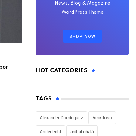
News, Blog & Magazine
WordPress Theme
SHOP NOW
FÚTBOL INTERNACIONAL
por
Alejandro Domínguez defiende la gestió
HOT CATEGORIES
Infantino en medio
AGOSTO 7, 2026
TAGS
Alexander Domínguez
Amistoso
Anderlecht
aníbal chalá