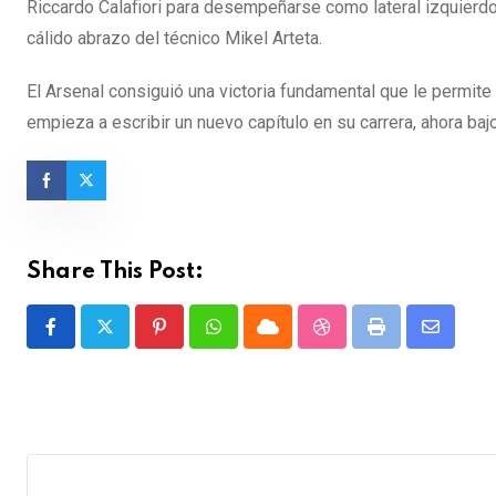
Riccardo Calafiori para desempeñarse como lateral izquierdo.
cálido abrazo del técnico Mikel Arteta.
El Arsenal consiguió una victoria fundamental que le permit
empieza a escribir un nuevo capítulo en su carrera, ahora ba
Share This Post:
Pinterest
Whatsapp
Cloud
StumbleUpon
Print
Share
via
Email