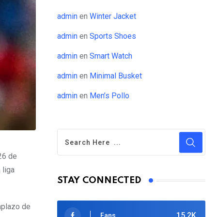
admin
en
Winter Jacket
admin
en
Sports Shoes
admin
en
Smart Watch
admin
en
Minimal Busket
admin
en
Men’s Pollo
26 de
 liga
STAY CONNECTED
emplazo de
15.2K
Fans