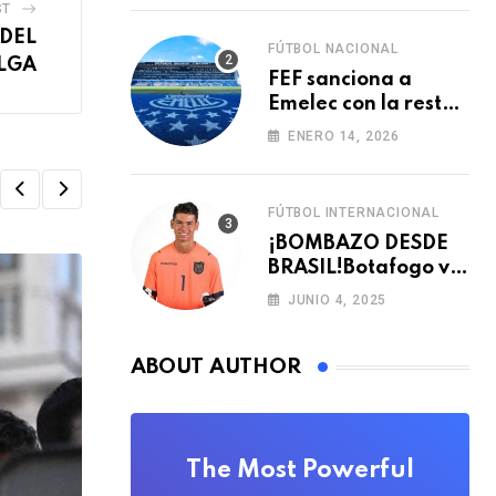
ST
 DEL
FÚTBOL NACIONAL
ELGA
FEF sanciona a
Emelec con la resta
de tres puntos para
ENERO 14, 2026
la LigaPro 2026
FÚTBOL INTERNACIONAL
¡BOMBAZO DESDE
BRASIL!Botafogo va
con TODO por el
JUNIO 4, 2025
arquero Sub 20 de
Ecuador
ABOUT AUTHOR
The Most Powerful