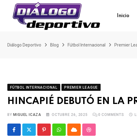
Skip
to
Inicio
content
Diálogo Deportivo
Blog
Fútbol Internacional
Premier Le
FÚTBOL INTERNACIONAL
PREMIER LEAGUE
HINCAPIÉ DEBUTÓ EN LA P
BY
MIGUEL ICAZA
OCTUBRE 26, 2025
0
COMMENTS
L
Pinterest
Whatsapp
Cloud
StumbleUpon