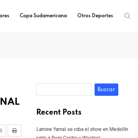
ores
Copa Sudamericana
Otros Deportes
Buscar
ENAL
Recent Posts
Lamine Yamal se roba el show en Medellín
Share
Print
junto a Ryan Castro y Westcol