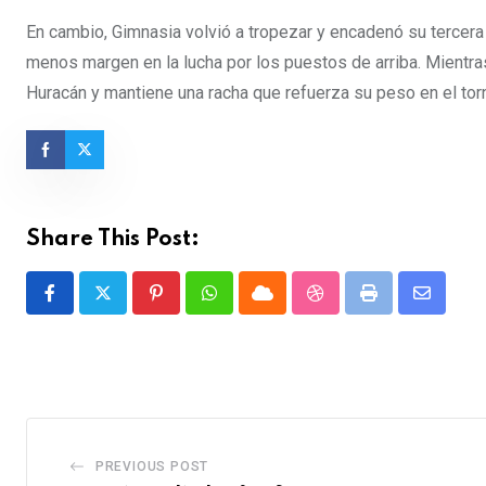
En cambio, Gimnasia volvió a tropezar y encadenó su tercera d
menos margen en la lucha por los puestos de arriba. Mientr
Huracán y mantiene una racha que refuerza su peso en el tor
Share This Post:
Pinterest
Whatsapp
Cloud
StumbleUpon
Print
Share
via
Email
PREVIOUS POST