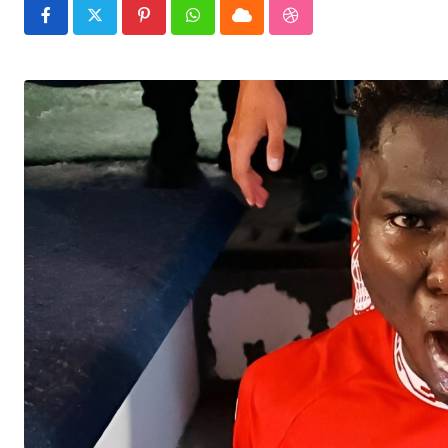
Pinterest
Whatsapp
Cloud
StumbleUpon