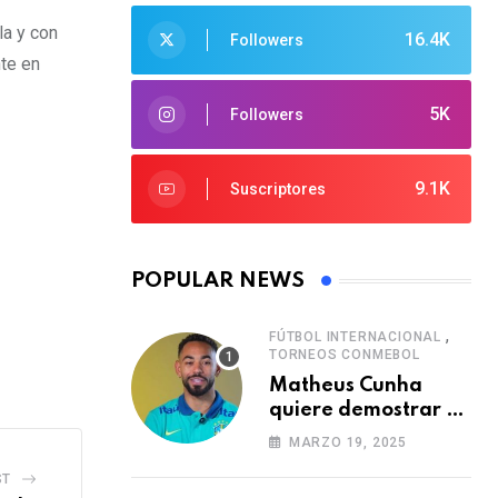
la y con
16.4K
Followers
te en
5K
Followers
9.1K
Suscriptores
POPULAR NEWS
,
FÚTBOL INTERNACIONAL
TORNEOS CONMEBOL
Matheus Cunha
quiere demostrar el
verdadero nivel de
MARZO 19, 2025
Brasil
ST