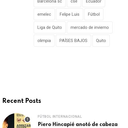
Barcelona sc
cse
Ecuador
emelec
Felipe Luis
Fútbol
Liga de Quito
mercado de invierno
olimpia
PAÍSES BAJOS
Quito
Recent Posts
FÚTBOL INTERNACIONAL
Piero Hincapié anotó de cabeza