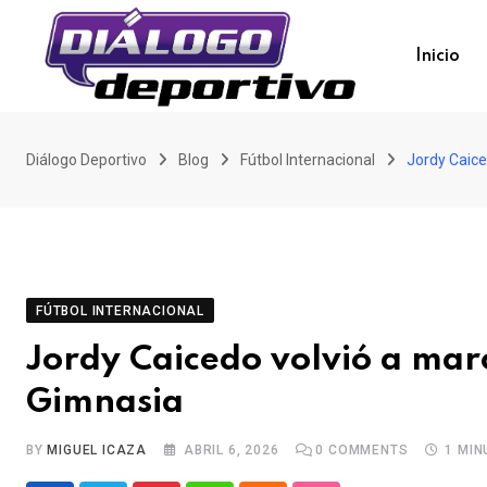
Skip
to
Inicio
content
Diálogo Deportivo
Blog
Fútbol Internacional
Jordy Caice
FÚTBOL INTERNACIONAL
Jordy Caicedo volvió a mar
Gimnasia
BY
MIGUEL ICAZA
ABRIL 6, 2026
0
COMMENTS
1 MIN