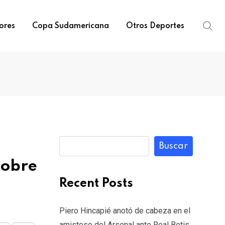
ores
Copa Sudamericana
Otros Deportes
Buscar
sobre
Recent Posts
Piero Hincapié anotó de cabeza en el
amistoso del Arsenal ante Real Betis