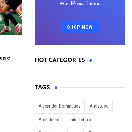
WordPress Theme
SHOP NOW
FÚTBOL NACIONAL
ca el
Club Sport Emelec anunció el fichaje de 
HOT CATEGORIES
Valverde
AGOSTO 5, 2026
TAGS
Alexander Domínguez
Amistoso
Anderlecht
aníbal chalá