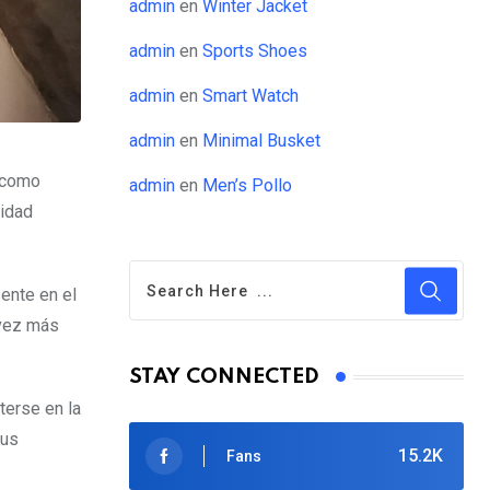
admin
en
Winter Jacket
admin
en
Sports Shoes
admin
en
Smart Watch
admin
en
Minimal Busket
0 como
admin
en
Men’s Pollo
ridad
ente en el
 vez más
STAY CONNECTED
terse en la
sus
15.2K
Fans