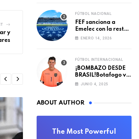
FÚTBOL NACIONAL
FEF sanciona a
ST
Emelec con la resta
ar y
de tres puntos para
ENERO 14, 2026
ares
la LigaPro 2026
FÚTBOL INTERNACIONAL
¡BOMBAZO DESDE
BRASIL!Botafogo va
con TODO por el
JUNIO 4, 2025
arquero Sub 20 de
Ecuador
ABOUT AUTHOR
The Most Powerful