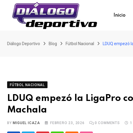
Skip
to
Inicio
content
Diálogo Deportivo
Blog
Fútbol Nacional
LDUQ empezó la 
FÚTBOL NACIONAL
LDUQ empezó la LigaPro con
Machala
BY
MIGUEL ICAZA
FEBRERO 23, 2026
0
COMMENTS
1