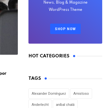
News, Blog & Magazine
WordPress Theme
SHOP NOW
HOT CATEGORIES
FÚTBOL INTERNACIONAL
por
Alejandro Domínguez defiende la gestió
TAGS
Infantino en medio
AGOSTO 7, 2026
Alexander Domínguez
Amistoso
Anderlecht
aníbal chalá