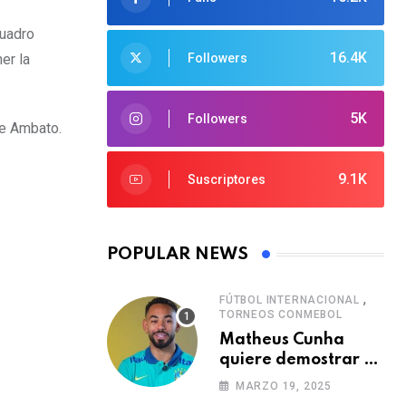
cuadro
16.4K
er la
Followers
5K
Followers
de Ambato.
9.1K
Suscriptores
POPULAR NEWS
,
FÚTBOL INTERNACIONAL
TORNEOS CONMEBOL
Matheus Cunha
quiere demostrar el
verdadero nivel de
MARZO 19, 2025
Brasil