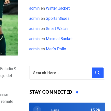
admin
en
Winter Jacket
admin
en
Sports Shoes
admin
en
Smart Watch
admin
en
Minimal Busket
admin
en
Men’s Pollo
 Estadio 9
uje del
STAY CONNECTED
anner
n remate
15.2K
Fans