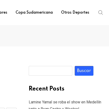
ores
Copa Sudamericana
Otros Deportes
Buscar
Recent Posts
Lamine Yamal se roba el show en Medellín
junto a Ryan Castro y Westcol