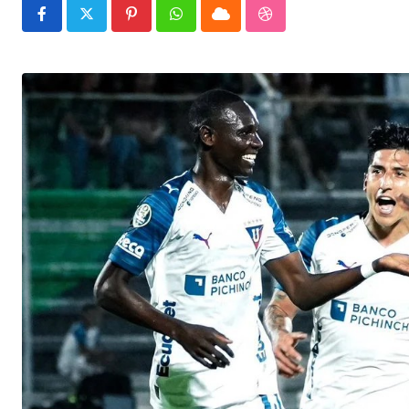
Pinterest
Whatsapp
Cloud
StumbleUpon