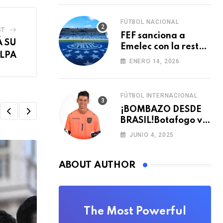
FÚTBOL NACIONAL
ST
FEF sanciona a
Á SU
Emelec con la resta
ALPA
de tres puntos para
ENERO 14, 2026
la LigaPro 2026
FÚTBOL INTERNACIONAL
¡BOMBAZO DESDE
BRASIL!Botafogo va
con TODO por el
JUNIO 4, 2025
arquero Sub 20 de
Ecuador
ABOUT AUTHOR
The Most Powerful