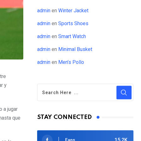
admin
en
Winter Jacket
admin
en
Sports Shoes
admin
en
Smart Watch
admin
en
Minimal Busket
admin
en
Men’s Pollo
tre
ar y
o a jugar
STAY CONNECTED
hasta que
15.2K
Fans