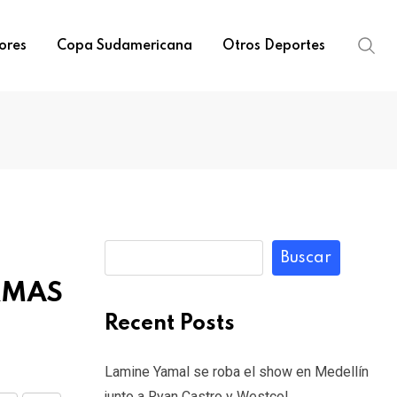
ores
Copa Sudamericana
Otros Deportes
Buscar
RMAS
Recent Posts
Lamine Yamal se roba el show en Medellín
junto a Ryan Castro y Westcol