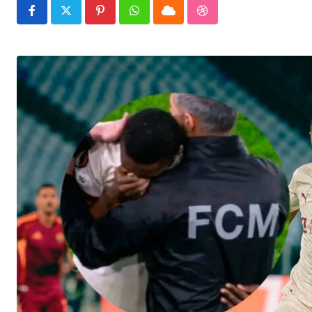
Pinterest
Whatsapp
Cloud
StumbleUpon