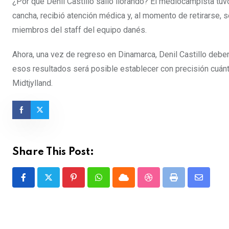
¿Por qué Denil Castillo salió llorando? El mediocampista tuvo 
cancha, recibió atención médica y, al momento de retirarse, 
miembros del staff del equipo danés.
Ahora, una vez de regreso en Dinamarca, Denil Castillo debe
esos resultados será posible establecer con precisión cuánt
Midtjylland.
Share This Post:
Pinterest
Whatsapp
Cloud
StumbleUpon
Print
Share
via
Email