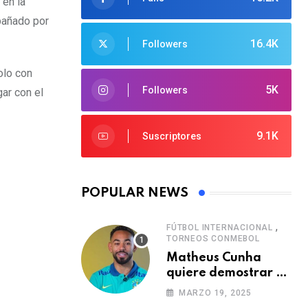
 en la
mpañado por
16.4K
Followers
olo con
5K
Followers
ar con el
9.1K
Suscriptores
POPULAR NEWS
,
FÚTBOL INTERNACIONAL
TORNEOS CONMEBOL
Matheus Cunha
quiere demostrar el
verdadero nivel de
MARZO 19, 2025
Brasil