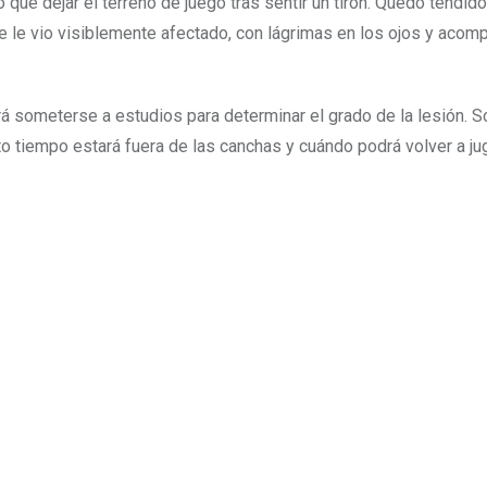
que dejar el terreno de juego tras sentir un tirón. Quedó tendido
se le vio visiblemente afectado, con lágrimas en los ojos y aco
rá someterse a estudios para determinar el grado de la lesión. S
o tiempo estará fuera de las canchas y cuándo podrá volver a jug