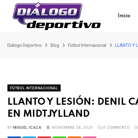
Skip
to
Inicio
content
Diálogo Deportivo
Blog
Fútbol Internacional
LLANTO Y 
FÚTBOL INTERNACIONAL
LLANTO Y LESIÓN: DENIL 
EN MIDTJYLLAND
BY
MIGUEL ICAZA
NOVIEMBRE 28, 2025
0
COMMENTS