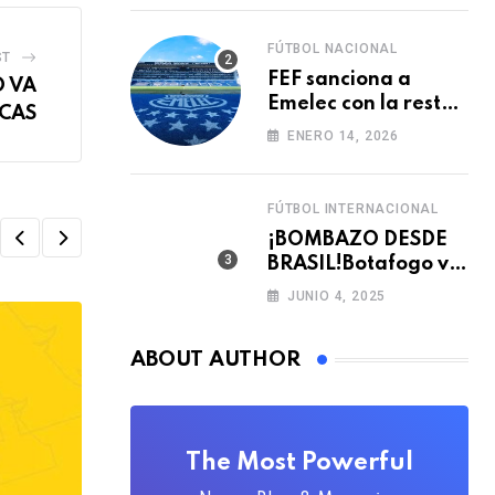
FÚTBOL NACIONAL
ST
FEF sanciona a
O VA
Emelec con la resta
CAS
de tres puntos para
ENERO 14, 2026
la LigaPro 2026
FÚTBOL INTERNACIONAL
¡BOMBAZO DESDE
BRASIL!Botafogo va
con TODO por el
JUNIO 4, 2025
arquero Sub 20 de
Ecuador 🇪🇨🧤
ABOUT AUTHOR
,
FÚTBOL INTERNACIONAL
FÚTBOL NACIONAL
Ecuador vs. Japón ya tiene fecha y hora
AGOSTO 7, 2026
The Most Powerful