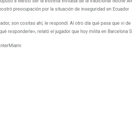
ropuso a Messi ser la estrella invitada de la tradicional Noche Am
ostró preocupación por la situación de inseguridad en Ecuador.
r, son cositas ahí, le respondí. Al otro día qué pasa que vi de
é responderle», relató el jugador que hoy milita en Barcelona S
InterMiami