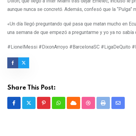
Dixon, que llegó a Inter Miami tras dejar Emelec, incluso le p
aunque nunca se concretó. Además, confesó que la “Pulga” m
«Un día llegó preguntando qué pasa que matan mucho en Ecuado
una semana de que empezó a preguntarme y yo ya no sabía qu
#LionelMessi #DixonArroyo #BarcelonaSC #LigaDeQuito #
Share This Post:
Pinterest
Whatsapp
Cloud
StumbleUpon
Print
Share
via
Email