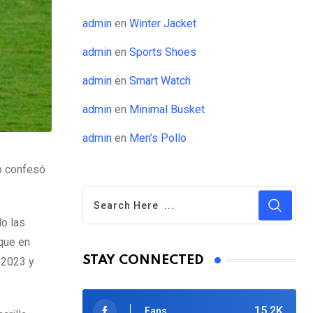
admin
en
Winter Jacket
admin
en
Sports Shoes
admin
en
Smart Watch
admin
en
Minimal Busket
admin
en
Men’s Pollo
no confesó
o las
que en
STAY CONNECTED
 2023 y
15.2K
Fans