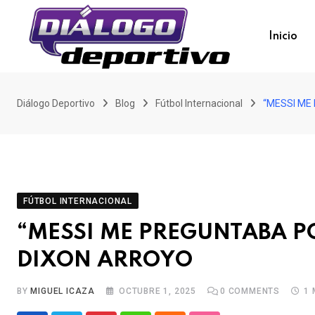
Skip
to
Inicio
content
Diálogo Deportivo
Blog
Fútbol Internacional
“MESSI ME
FÚTBOL INTERNACIONAL
“MESSI ME PREGUNTABA P
DIXON ARROYO
BY
MIGUEL ICAZA
OCTUBRE 1, 2025
0
COMMENTS
1 