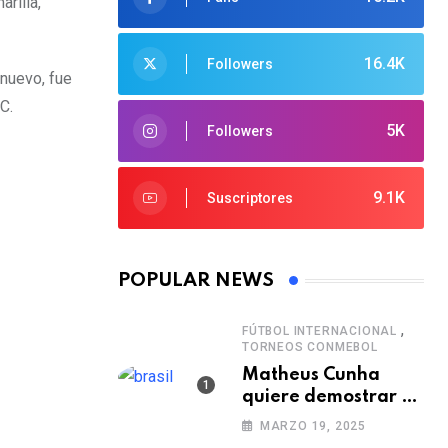
arilla,
16.4K
Followers
 nuevo, fue
C.
5K
Followers
9.1K
Suscriptores
POPULAR NEWS
,
FÚTBOL INTERNACIONAL
TORNEOS CONMEBOL
Matheus Cunha
quiere demostrar el
verdadero nivel de
MARZO 19, 2025
Brasil