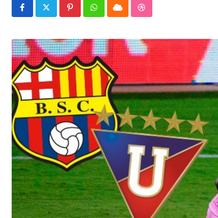
Pinterest
Whatsapp
Cloud
StumbleUpon