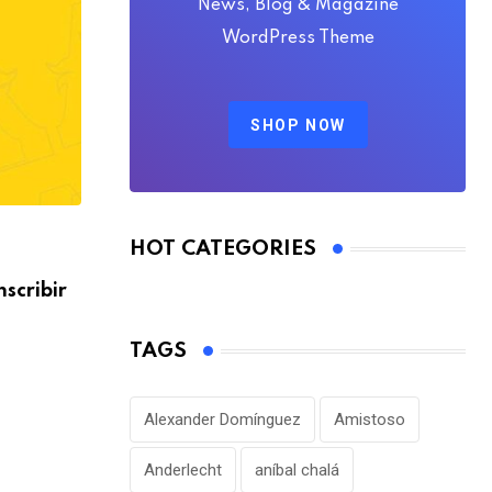
News, Blog & Magazine
WordPress Theme
SHOP NOW
HOT CATEGORIES
nscribir
TAGS
Alexander Domínguez
Amistoso
Anderlecht
aníbal chalá