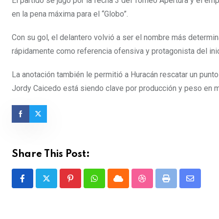
El partido se jugó por la fecha 3 del Torneo Apertura y el em
en la pena máxima para el “Globo”.
Con su gol, el delantero volvió a ser el nombre más determi
rápidamente como referencia ofensiva y protagonista del ini
La anotación también le permitió a Huracán rescatar un punt
Jordy Caicedo está siendo clave por producción y peso en 
Share This Post:
Pinterest
Whatsapp
Cloud
StumbleUpon
Print
Share
via
Email