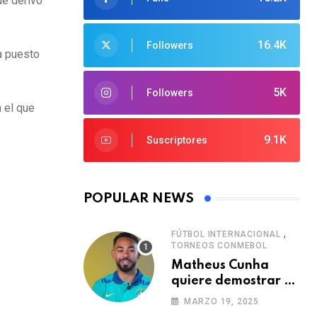
ue derivó
16.4K
Followers
a puesto
5K
Followers
 el que
9.1K
Suscriptores
POPULAR NEWS
,
FÚTBOL INTERNACIONAL
TORNEOS CONMEBOL
Matheus Cunha
quiere demostrar el
verdadero nivel de
MARZO 19, 2025
Brasil