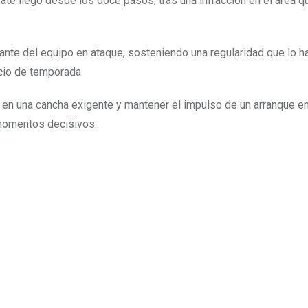
pate llegó desde los doce pasos, tras una infracción en el área q
nante del equipo en ataque, sosteniendo una regularidad que lo h
cio de temporada.
o en una cancha exigente y mantener el impulso de un arranque en
momentos decisivos.