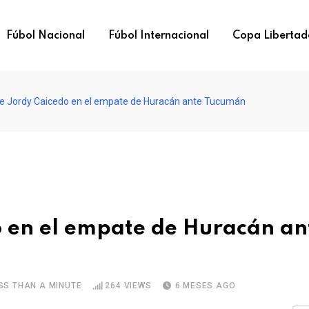
Fúbol Nacional
Fúbol Internacional
Copa Libertad
de Jordy Caicedo en el empate de Huracán ante Tucumán
o en el empate de Huracán an
SS THAN A MINUTE
264
VIEWS
6 MESES AGO