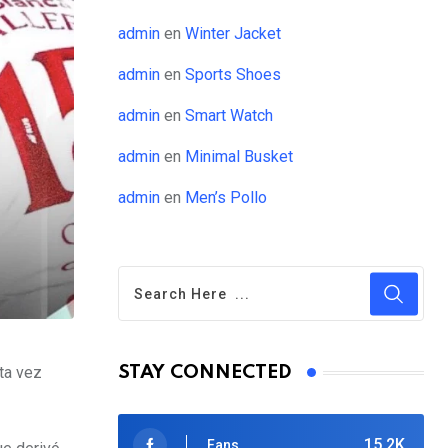
admin
en
Winter Jacket
admin
en
Sports Shoes
admin
en
Smart Watch
admin
en
Minimal Busket
admin
en
Men’s Pollo
STAY CONNECTED
ta vez
15.2K
Fans