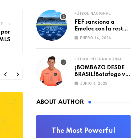
FÚTBOL NACIONAL
FEF sanciona a
ST
Emelec con la resta
 por
de tres puntos para
ENERO 14, 2026
 MLS
la LigaPro 2026
FÚTBOL INTERNACIONAL
¡BOMBAZO DESDE
BRASIL!Botafogo va
con TODO por el
JUNIO 4, 2025
arquero Sub 20 de
Ecuador
ABOUT AUTHOR
The Most Powerful