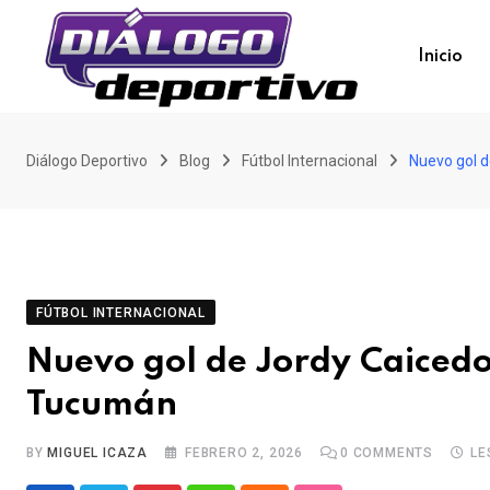
Skip
to
Inicio
content
Diálogo Deportivo
Blog
Fútbol Internacional
Nuevo gol 
FÚTBOL INTERNACIONAL
Nuevo gol de Jordy Caiced
Tucumán
BY
MIGUEL ICAZA
FEBRERO 2, 2026
0
COMMENTS
LE