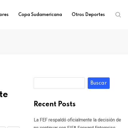
ores
Copa Sudamericana
Otros Deportes
Buscar
te
Recent Posts
La FEF respaldó oficialmente la decisión de
no continuar con FIFA Forward Enterprise