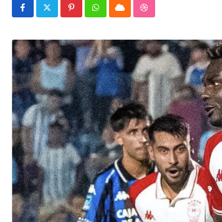
Pinterest
Whatsapp
Cloud
StumbleUpon