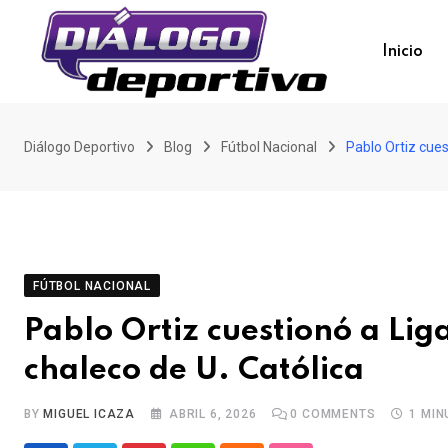
Skip
to
Inicio
content
Diálogo Deportivo
Blog
Fútbol Nacional
Pablo Ortiz cues
FÚTBOL NACIONAL
Pablo Ortiz cuestionó a Lig
chaleco de U. Católica
BY
MIGUEL ICAZA
ABRIL 6, 2026
0
COMMENTS
1 MIN