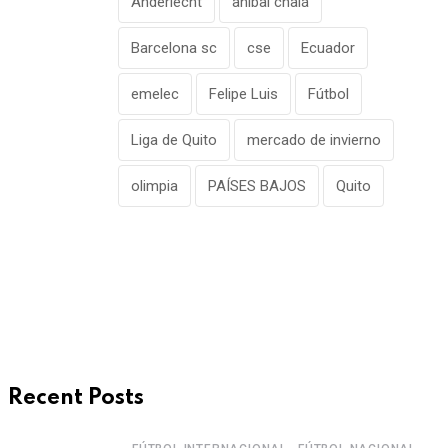
Anderlecht
aníbal chalá
Barcelona sc
cse
Ecuador
emelec
Felipe Luis
Fútbol
Liga de Quito
mercado de invierno
olimpia
PAÍSES BAJOS
Quito
Recent Posts
,