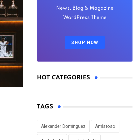
News, Blog & Magazine
WordPress Theme
SHOP NOW
HOT CATEGORIES
FÚTBOL NACIONAL
TAGS
Nueva preocupación en el Bombillo por
con
Alexander Domínguez
Amistoso
AGOSTO 6, 2026