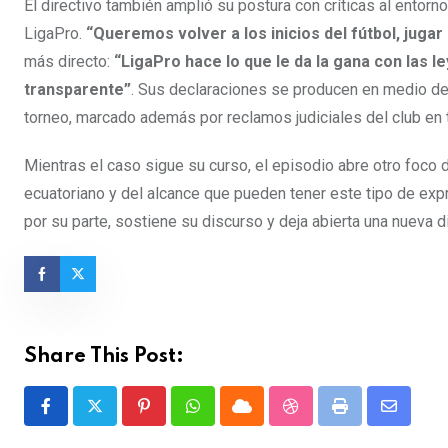
El directivo también amplió su postura con críticas al entorn
LigaPro.
“Queremos volver a los inicios del fútbol, juga
más directo:
“LigaPro hace lo que le da la gana con las l
transparente”
. Sus declaraciones se producen en medio de 
torneo, marcado además por reclamos judiciales del club en 
Mientras el caso sigue su curso, el episodio abre otro foco 
ecuatoriano y del alcance que pueden tener este tipo de exp
por su parte, sostiene su discurso y deja abierta una nueva
Share This Post:
Pinterest
Whatsapp
Cloud
StumbleUpon
Print
Share
via