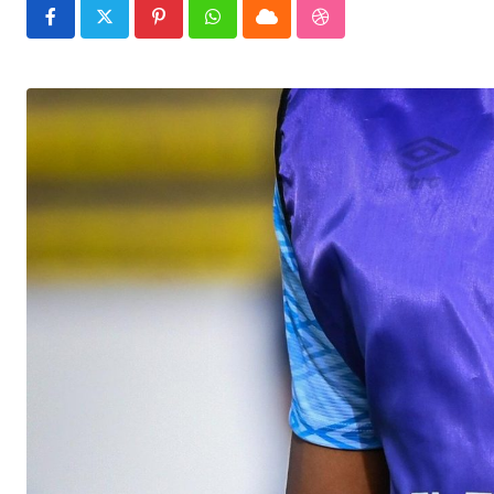
Pinterest
Whatsapp
Cloud
StumbleUpon