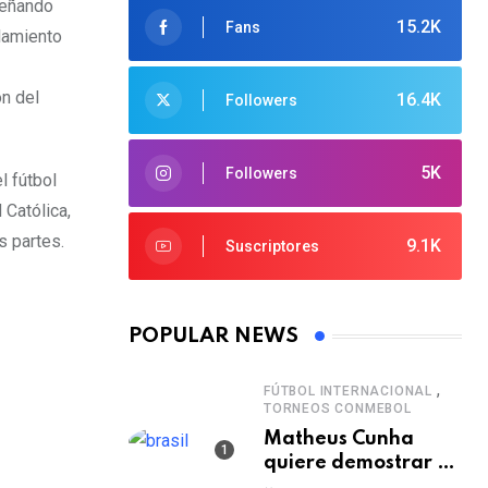
mpeñando
15.2K
Fans
alamiento
ón del
16.4K
Followers
5K
Followers
l fútbol
 Católica,
s partes.
9.1K
Suscriptores
POPULAR NEWS
,
FÚTBOL INTERNACIONAL
TORNEOS CONMEBOL
Matheus Cunha
quiere demostrar el
verdadero nivel de