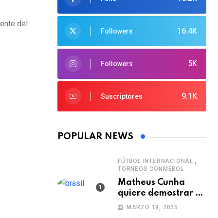
iente del
16.4K
Followers
5K
Followers
9.1K
Suscriptores
POPULAR NEWS
,
FÚTBOL INTERNACIONAL
TORNEOS CONMEBOL
Matheus Cunha
quiere demostrar el
verdadero nivel de
MARZO 19, 2025
Brasil