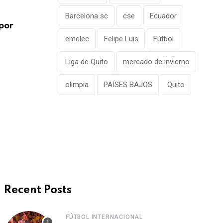
FÚTBOL INTERNACIONAL
Barcelona sc
cse
Ecuador
por
Alejandro Domínguez defiende la gestió
Infantino en medio
emelec
Felipe Luis
Fútbol
AGOSTO 7, 2026
Liga de Quito
mercado de invierno
olimpia
PAÍSES BAJOS
Quito
Recent Posts
FÚTBOL INTERNACIONAL