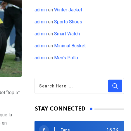
admin
en
Winter Jacket
admin
en
Sports Shoes
admin
en
Smart Watch
admin
en
Minimal Busket
admin
en
Men’s Pollo
el “top 5”
STAY CONNECTED
que la
o en
15.2K
Fans