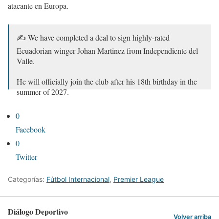
atacante en Europa.
✍️ We have completed a deal to sign highly-rated
Ecuadorian winger Johan Martinez from Independiente del
Valle.
He will officially join the club after his 18th birthday in the
summer of 2027.
Welcome to Newcastle United, Johan! 🇪🇨
0
pic.twitter.com/WSE2oZv8By
Facebook
— Newcastle United (@NUFC)
April 14, 2026
0
Twitter
Categorías:
Fútbol Internacional
,
Premier League
Diálogo Deportivo
Volver arriba