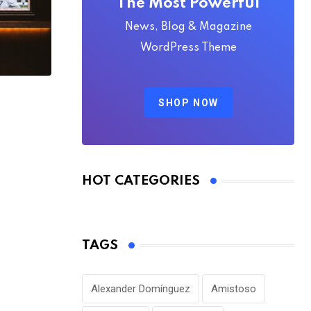
The Most Powerful
News, Blog & Magazine
WordPress Theme
SHOP NOW
FÚTBOL NACIONAL
Nueva preocupación en el Bombillo por
con
AGOSTO 6, 2026
HOT CATEGORIES
TAGS
Alexander Domínguez
Amistoso