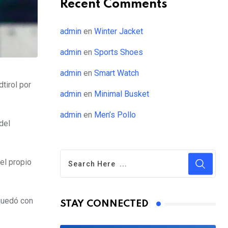
Recent Comments
admin
en
Winter Jacket
admin
en
Sports Shoes
admin
en
Smart Watch
tirol por
admin
en
Minimal Busket
admin
en
Men’s Pollo
del
 el propio
 quedó con
STAY CONNECTED