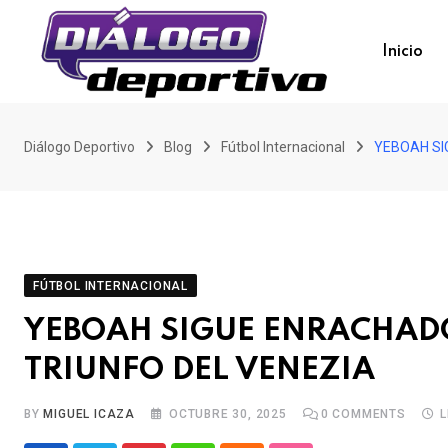
Skip
to
Inicio
content
Diálogo Deportivo
Blog
Fútbol Internacional
YEBOAH SI
FÚTBOL INTERNACIONAL
YEBOAH SIGUE ENRACHADO
TRIUNFO DEL VENEZIA
BY
MIGUEL ICAZA
OCTUBRE 30, 2025
0
COMMENTS
L