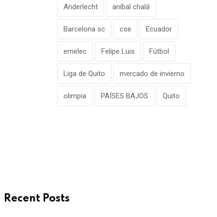
Anderlecht
aníbal chalá
Barcelona sc
cse
Ecuador
emelec
Felipe Luis
Fútbol
Liga de Quito
mercado de invierno
olimpia
PAÍSES BAJOS
Quito
Recent Posts