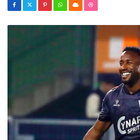
Pinterest
Whatsapp
Cloud
StumbleUpon